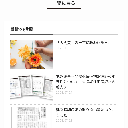
一覧に戻る
最近の投稿
「大丈夫」の一言に救われた日。
2026.07.30
地盤調査～地盤改良～地盤保証の重
要性について ＜長期住宅保証への
拡大＞
2026.07.24
建物長期保証の取り扱い開始いたし
ました
2026.07.13