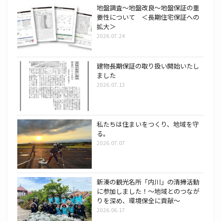
地盤調査～地盤改良～地盤保証の重
要性について ＜長期住宅保証への
拡大＞
2026.07.24
建物長期保証の取り扱い開始いたし
ました
2026.07.13
私たちは住まいをつくり、地域を守
る。
2026.07.07
新湊の観光名所「内川」の清掃活動
に参加しました！～地域とのつなが
りを深め、環境保全に貢献～
2026.06.17