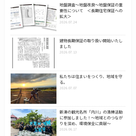
地盤調査～地盤改良～地盤保証の重
要性について ＜長期住宅保証への
拡大＞
2026.07.24
建物長期保証の取り扱い開始いたし
ました
2026.07.13
私たちは住まいをつくり、地域を守
る。
2026.07.07
新湊の観光名所「内川」の清掃活動
に参加しました！～地域とのつなが
りを深め、環境保全に貢献～
2026.06.17