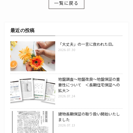
一覧に戻る
最近の投稿
「大丈夫」の一言に救われた日。
2026.07.30
地盤調査～地盤改良～地盤保証の重
要性について ＜長期住宅保証への
拡大＞
2026.07.24
建物長期保証の取り扱い開始いたし
ました
2026.07.13