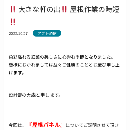
大きな軒の出
屋根作業の時短
2022.10.27
アプト通信
色彩溢れる紅葉の美しさに心弾む季節となりました。
皆様におかれましては益々ご健勝のこととお慶び申し上
げます。
森と申し
設計部の大
ます。
『屋根パネル』
今回は、
についてご説明させて頂き